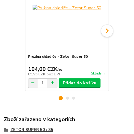
Pružina chladiče - Zetor Super 50
Miska gum. u
50
104,00 CZK
97,00 C
/
ks
Skladem
85,95 CZK
bez DPH
80,17 CZK
b
Přidat do košíku
Zboží zařazeno v kategoriích
ZETOR SUPER 50 / 35