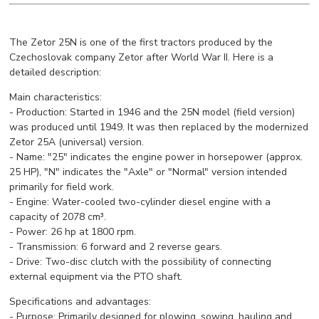
The Zetor 25N is one of the first tractors produced by the
Czechoslovak company Zetor after World War II. Here is a
detailed description:
Main characteristics:
- Production: Started in 1946 and the 25N model (field version)
was produced until 1949. It was then replaced by the modernized
Zetor 25A (universal) version.
- Name: "25" indicates the engine power in horsepower (approx.
25 HP), "N" indicates the "Axle" or "Normal" version intended
primarily for field work.
- Engine: Water-cooled two-cylinder diesel engine with a
capacity of 2078 cm³.
- Power: 26 hp at 1800 rpm.
- Transmission: 6 forward and 2 reverse gears.
- Drive: Two-disc clutch with the possibility of connecting
external equipment via the PTO shaft.
Specifications and advantages:
- Purpose: Primarily designed for plowing, sowing, hauling and