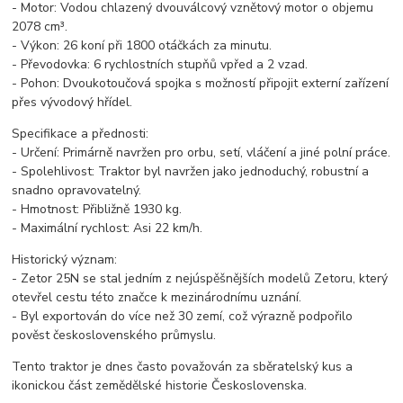
- Motor: Vodou chlazený dvouválcový vznětový motor o objemu
2078 cm³.
- Výkon: 26 koní při 1800 otáčkách za minutu.
- Převodovka: 6 rychlostních stupňů vpřed a 2 vzad.
- Pohon: Dvoukotoučová spojka s možností připojit externí zařízení
přes vývodový hřídel.
Specifikace a přednosti:
- Určení: Primárně navržen pro orbu, setí, vláčení a jiné polní práce.
- Spolehlivost: Traktor byl navržen jako jednoduchý, robustní a
snadno opravovatelný.
- Hmotnost: Přibližně 1930 kg.
- Maximální rychlost: Asi 22 km/h.
Historický význam:
- Zetor 25N se stal jedním z nejúspěšnějších modelů Zetoru, který
otevřel cestu této značce k mezinárodnímu uznání.
- Byl exportován do více než 30 zemí, což výrazně podpořilo
pověst československého průmyslu.
Tento traktor je dnes často považován za sběratelský kus a
ikonickou část zemědělské historie Československa.