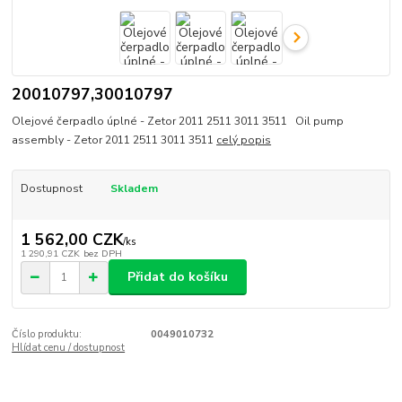
20010797,30010797
Olejové čerpadlo úplné - Zetor 2011 2511 3011 3511 Oil pump
assembly - Zetor 2011 2511 3011 3511
celý popis
Dostupnost
Skladem
1 562,00 CZK
/
ks
1 290,91 CZK
bez DPH
Přidat do košíku
Číslo produktu:
0049010732
Hlídat cenu / dostupnost