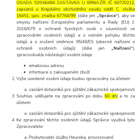
OSADA 539,66484 ZASTÁVKA U BRNA,ČR, IČ 60720212,
zapsaná u Krajského obchodního soudu oddíl C, vložka
16451, spis. značka 67764/99.
(dále jen
„Správce“
), aby ve
smyslu nařízení Evropského parlamentu a Rady (EU) č.
2016/679 o ochraně fyzických osob v souvislosti se
zpracováním osobních údajů a o volném pohybu těchto
údajů a o zrušení směrnice 95/46/ES (obecné nařízení o
ochraně osobních údajů) (dále jen
„Nařízení“
),
zpracovával/a následující osobní údaje:
emailovou adresu
informace o zakoupeném zboží
Výše uvedené osobní údaje budou zpracovány za účelem:
zaslání dotazníků pro zjištění zákaznické spokojenosti
Souhlas udělujete na zpracování po dobu
60 dní
a to za
účelem:
zaslání dotazníků pro zjištění zákaznické spokojenosti
Ke zpracování těchto osobních údajů Správce využívá tyto
Zpracovatele:
Poskytovatel služby Heureka, provozované