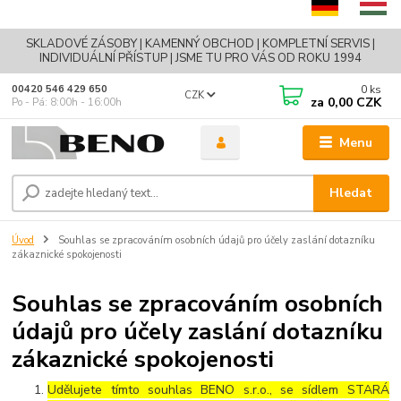
SKLADOVÉ ZÁSOBY | KAMENNÝ OBCHOD | KOMPLETNÍ SERVIS |
INDIVIDUÁLNÍ PŘÍSTUP | JSME TU PRO VÁS OD ROKU 1994
0
ks
00420 546 429 650
CZK
za
0,00 CZK
Po - Pá: 8:00h - 16:00h
Menu
Hledat
Úvod
Souhlas se zpracováním osobních údajů pro účely zaslání dotazníku
zákaznické spokojenosti
Souhlas se zpracováním osobních
údajů pro účely zaslání dotazníku
zákaznické spokojenosti
Udělujete tímto souhlas BENO s.r.o., se sídlem STARÁ