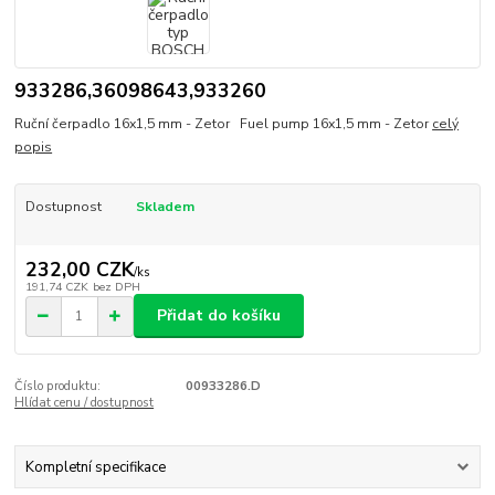
933286,36098643,933260
Ruční čerpadlo 16x1,5 mm - Zetor Fuel pump 16x1,5 mm - Zetor
celý
popis
Dostupnost
Skladem
232,00 CZK
/
ks
191,74 CZK
bez DPH
Přidat do košíku
Číslo produktu:
00933286.D
Hlídat cenu / dostupnost
Kompletní specifikace