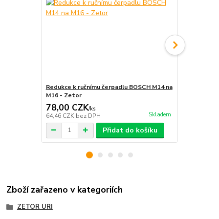
Redukce k ručnímu čerpadlu BOSCH M14 na
Přípojka pal
M16 - Zetor
78,00 CZK
212,00 
/
ks
Skladem
64,46 CZK
bez DPH
175,21 CZK
Přidat do košíku
Zboží zařazeno v kategoriích
ZETOR URI