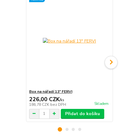
Box na nářadí 13" FERVI
Box na nářad
226,00 CZK
616,00 
/
ks
Skladem
186,78 CZK
bez DPH
509,09 CZK
Přidat do košíku