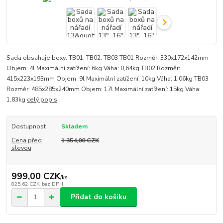
Sada obsahuje boxy: TB01, TB02, TB03 TB01 Rozměr: 330x172x142mm
Objem: 4l Maximální zatížení: 6kg Váha: 0,64kg TB02 Rozměr:
415x223x193mm Objem: 9l Maximální zatížení: 10kg Váha: 1,06kg TB03
Rozměr: 485x285x240mm Objem: 17l Maximální zatížení: 15kg Váha:
1,83kg
celý popis
Dostupnost
Skladem
Cena před
1 354,00 CZK
slevou
999,00 CZK
/
ks
825,62 CZK
bez DPH
Přidat do košíku