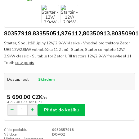
80357918,83355051,976112,80350913,80350901
Startér, Spouštěč úplný 12V/ 2.9kW klasika - Vhodné pro traktory Zetor
URII 12V/2.9kW volnoběžka 11 Zubů Starter, Starter complete 12V/
2.9kW classic - Suitable for Zetor URII tractors 12V/2.9kW freewheel 11
Teeth
celý popis
Dostupnost
Skladem
5 690,00 CZK
/
ks
4 702,48 CZK
bez DPH
Přidat do košíku
Číslo produktu:
0080357918
Výrobce:
DOVOZ