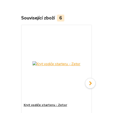
Související zboží
6
Kryt vodiče starteru - Zetor
Kruhová spoj
GRANIT