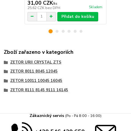
31,00 CZK
50,00 C
/
ks
Skladem
25,62 CZK
bez DPH
41,32 CZK
b
Přidat do košíku
Zboží zařazeno v kategoriích
ZETOR URII CRYSTAL ZTS
ZETOR 8011 8045 12045
ZETOR 10011 10045 16045
ZETOR 8111 8145 9111 16145
Zákaznický servis
(Po - Pá 8:00 - 16:00)