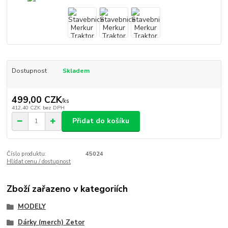
Dostupnost
Skladem
499,00 CZK
/
ks
412,40 CZK
bez DPH
Přidat do košíku
Číslo produktu:
45024
Hlídat cenu / dostupnost
Zboží zařazeno v kategoriích
MODELY
Dárky (merch) Zetor