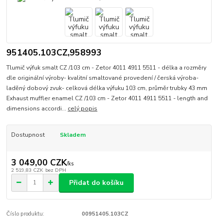
951405.103CZ,958993
Tlumič výfuk smalt CZ /103 cm - Zetor 4011 4911 5511 - délka a rozměry
dle originální výroby- kvalitní smaltované provedení / čerská výroba-
laděný dobový zvuk- celková délka výfuku 103 cm, průměr trubky 43 mm
Exhaust muffler enamel CZ /103 cm - Zetor 4011 4911 5511 - length and
dimensions accordi...
celý popis
Dostupnost
Skladem
3 049,00 CZK
/
ks
2 519,83 CZK
bez DPH
Přidat do košíku
Číslo produktu:
00951405.103CZ