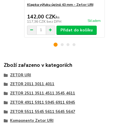
Klapka výfuku úplná 43 mm - Zetor URI
Výfukové ko
2511 3511 4
142,00 CZK
471,00 
/
ks
Skladem
117,36 CZK
bez DPH
389,26 CZK
Přidat do košíku
Zboží zařazeno v kategoriích
ZETOR URI
ZETOR 2011 3011 4011
ZETOR 2511 3511 4511 3545 4611
ZETOR 4911 5911 5945 6911 6945
ZETOR 5511 5545 5611 5645 5647
Komponenty Zetor URI