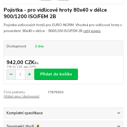
Pojistka - pro vidlicové hroty 80x40 v délce
900/1200 ISO/FEM 2B
Pojistka vidlicových hrotů pro EURO-NORM. Vhodná pro vidlicové hroty v
provedení: 80x40 v délce - 900/1200 ISO/FEM 2B
celý popis
Dostupnost
2 dny
942,00 CZK
/
ks
778,51 CZK
bez DPH
Přidat do košíku
Číslo produktu:
77875553
Hlídat cenu / dostupnost
Kompletní specifikace
Související zboží
4