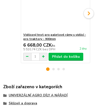
Vidlicový hrot pro paletové rámy s vidlicí -
Základní rám
pro traktory - 900mm
hroty a vidli
6 668,00 CZK
31 150,
/
ks
2 dny
5 510,74 CZK
bez DPH
25 743,80 C
Přidat do košíku
Zboží zařazeno v kategoriích
UNIVERZÁLNÍ AGRO DÍLY A NÁŘADÍ
Sklizeň a doprava