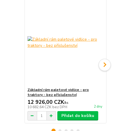
Základní rám paletové vidlice - pro
Vidlicový hr
traktory - bez příslušenství
pro traktor
12 926,00 CZK
6 668,0
/
ks
2 dny
10 682,64 CZK
bez DPH
5 510,74 CZ
Přidat do košíku