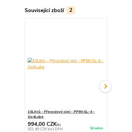
Související zboží
2
10Litrů - Převodový olej - PP90 GL-4 -
Uzávěr, plní
Go4Lube
994,00 CZK
327,00 
/
ks
Skladem
821,49 CZK
bez DPH
270,25 CZK