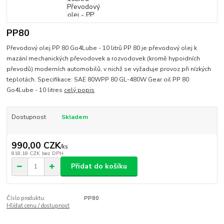
PP80
Převodový olej PP 80 Go4Lube - 10 litrů PP 80 je převodový olej k
mazání mechanických převodovek a rozvodovek (kromě hypoidních
převodů) moderních automobilů, v nichž se vyžaduje provoz při nízkých
teplotách. Specifikace: SAE 80WPP 80 GL-480W Gear oil PP 80
Go4Lube - 10 litres
celý popis
Dostupnost
Skladem
990,00 CZK
/
ks
818,18 CZK
bez DPH
Přidat do košíku
Číslo produktu:
PP80
Hlídat cenu / dostupnost