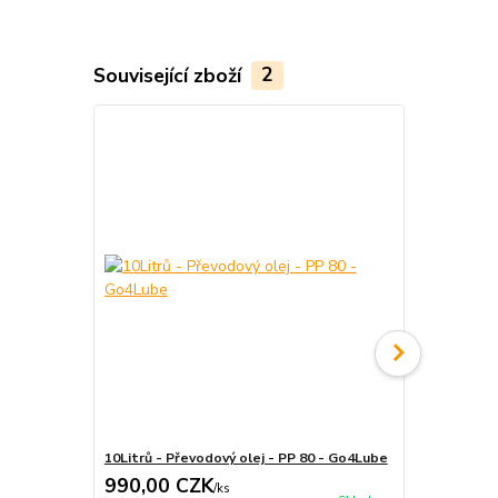
Související zboží
2
10Litrů - Převodový olej - PP 80 - Go4Lube
Uzávěr, plní
990,00 CZK
327,00 
/
ks