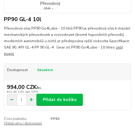
PP90 GL-4 10l
Převodový olej PP90 Go4Lube - 10 litrů PP90 je převodový olej k mazání
mechanických převodovek a rozvodovek (kromě hypoidních převodů)
moderních automobilů u nichž je předepsána vyšší viskozita.Specifikace:
SAE 90, API GL-4 PP 90 GL-4 Gear oil PP90 Go4Lube - 10 litres
celý
popis
Dostupnost
Skladem
994,00 CZK
/
ks
821,49 CZK
bez DPH
Přidat do košíku
Číslo produktu:
PP90
Hlídat cenu / dostupnost