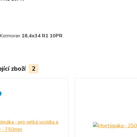
e Kormoran
18,4x34 R1 10PR
jící zboží
2