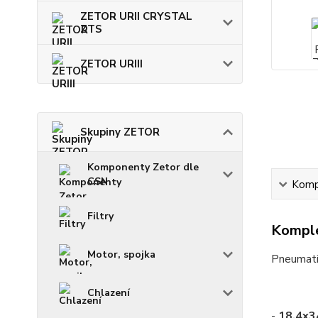
ZETOR URII CRYSTAL
ZTS
ZETOR URIII
Skupiny ZETOR
Komponenty Zetor dle
CSN
Kompl
Filtry
Komple
Motor, spojka
Pneumati
Chlazení
-
18,4x3