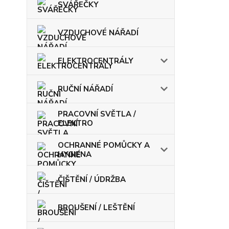
SVÁŘEČKY
VZDUCHOVÉ NÁŘADÍ
ELEKTROCENTRÁLY
RUČNÍ NÁŘADÍ
PRACOVNÍ SVĚTLA /
ELEKTRO
OCHRANNÉ POMŮCKY A
HYGIENA
ČIŠTĚNÍ / ÚDRŽBA
BROUŠENÍ / LEŠTĚNÍ