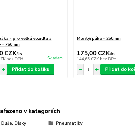
áka - pro velká vozidla a
Montýrpáka - 250mm
y - 750mm
0 CZK
175,00 CZK
/
ks
/
ks
Skladem
CZK
bez DPH
144,63 CZK
bez DPH
Přidat do košíku
Přidat do ko
zařazeno v kategoriích
 Duše, Disky
Pneumatiky