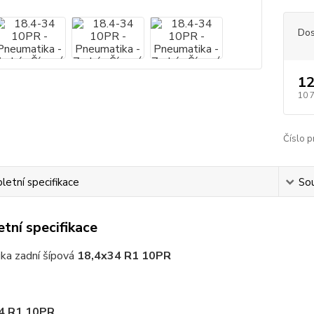
Dos
12
10 
Číslo p
etní specifikace
Sou
tní specifikace
ka zadní šípová
18,4x34 R1 10PR
4 R1 10PR