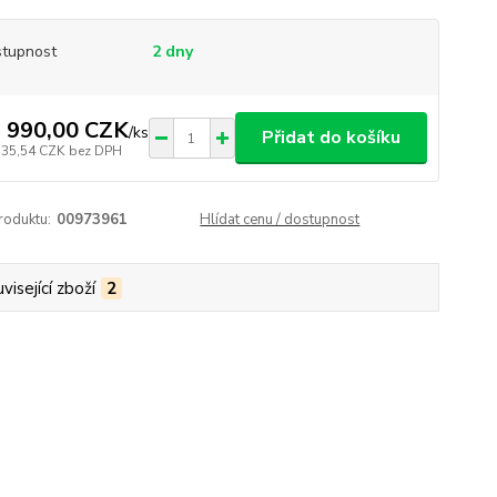
tupnost
2 dny
 990,00 CZK
/
ks
Přidat do košíku
735,54 CZK
bez DPH
roduktu:
00973961
Hlídat cenu / dostupnost
visející zboží
2