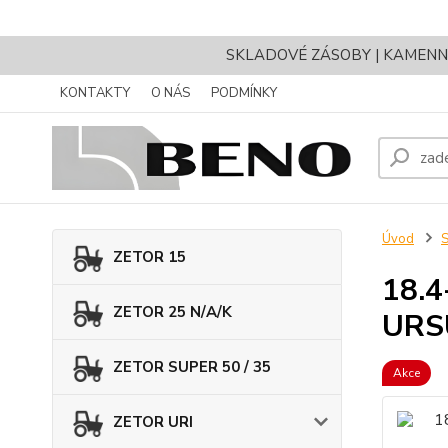
SKLADOVÉ ZÁSOBY | KAMENNÝ 
KONTAKTY
O NÁS
PODMÍNKY
Úvod
ZETOR 15
18.4
ZETOR 25 N/A/K
URS
ZETOR SUPER 50 / 35
Akce
ZETOR URI