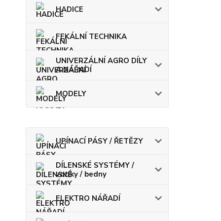
HADICE
FEKÁLNÍ TECHNIKA
UNIVERZÁLNÍ AGRO DÍLY
A NÁŘADÍ
MODELY
UPÍNACÍ PÁSY / ŘETĚZY
DÍLENSKÉ SYSTÉMY /
vozíky / bedny
ELEKTRO NÁŘADÍ