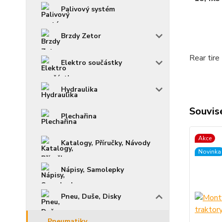
Palivový systém
Brzdy Zetor
Rear tir
Elektro součástky
Hydraulika
Souvise
Plechařina
Akce
Katalogy, Příručky, Návody
Novinka
Nápisy, Samolepky
Pneu, Duše, Disky
Pneumatiky