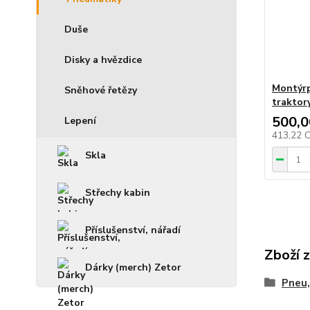
Duše
Disky a hvězdice
Montýrp
Sněhové řetězy
traktor
500,0
Lepení
413,22 
Skla
Střechy kabin
Příslušenství, nářadí
Zboží 
Dárky (merch) Zetor
Pneu,