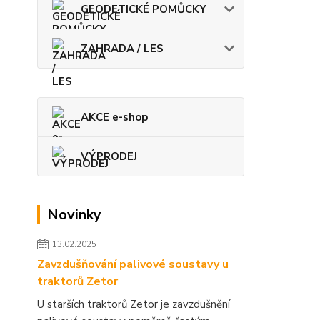
GEODETICKÉ POMŮCKY
ZAHRADA / LES
AKCE e-shop
VÝPRODEJ
Novinky
13.02.2025
Zavzdušňování palivové soustavy u
traktorů Zetor
U starších traktorů Zetor je zavzdušnění