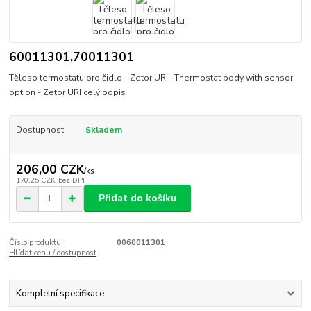
60011301,70011301
Těleso termostatu pro čidlo - Zetor URI Thermostat body with sensor
option - Zetor URI
celý popis
Dostupnost
Skladem
206,00 CZK
/
ks
170,25 CZK
bez DPH
Přidat do košíku
Číslo produktu:
0060011301
Hlídat cenu / dostupnost
Kompletní specifikace