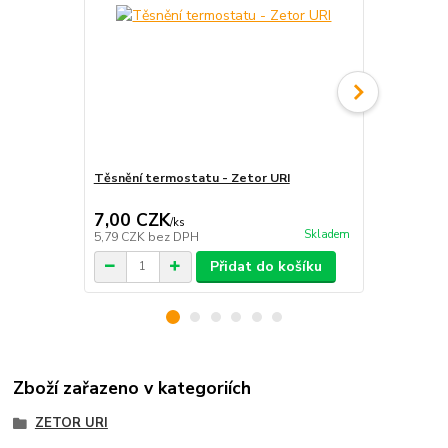
Těsnění termostatu - Zetor URI
Hrdlo termo
7,00 CZK
137,00 
/
ks
Skladem
5,79 CZK
bez DPH
113,22 CZK
Přidat do košíku
Zboží zařazeno v kategoriích
ZETOR URI