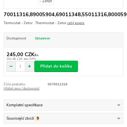
70011316,89005904,69011348,55011316,80005
Termostat - Zetor Thermostat - Zetor
celý popis
Dostupnost
Skladem
245,00 CZK
/
ks
202,48 CZK
bez DPH
Přidat do košíku
Číslo produktu:
0070011316
Hlídat cenu / dostupnost
Kompletní specifikace
Související zboží
9