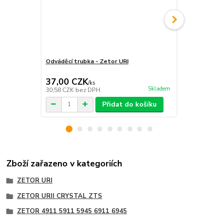
Odváděcí trubka - Zetor URI
Hadice - Ze
37,00 CZK
30,00 C
/
ks
Skladem
30,58 CZK
bez DPH
24,79 CZK
b
Přidat do košíku
Zboží zařazeno v kategoriích
ZETOR URI
ZETOR URII CRYSTAL ZTS
ZETOR 4911 5911 5945 6911 6945