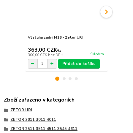
Výztuha zadní M18 - Zetor URI
Výztuha pře
363,00 CZK
219,00 
/
ks
Skladem
300,00 CZK
bez DPH
180,99 CZK
Přidat do košíku
Zboží zařazeno v kategoriích
ZETOR URI
ZETOR 2011 3011 4011
ZETOR 2511 3511 4511 3545 4611