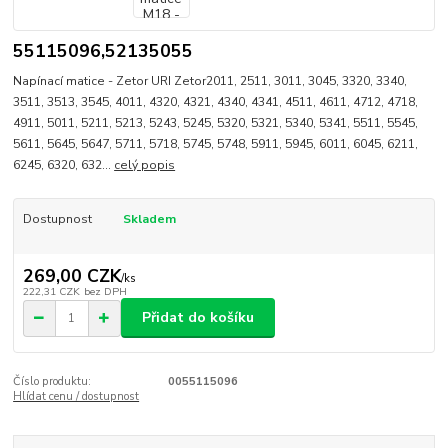
55115096,52135055
Napínací matice - Zetor URI Zetor2011, 2511, 3011, 3045, 3320, 3340,
3511, 3513, 3545, 4011, 4320, 4321, 4340, 4341, 4511, 4611, 4712, 4718,
4911, 5011, 5211, 5213, 5243, 5245, 5320, 5321, 5340, 5341, 5511, 5545,
5611, 5645, 5647, 5711, 5718, 5745, 5748, 5911, 5945, 6011, 6045, 6211,
6245, 6320, 632...
celý popis
Dostupnost
Skladem
269,00 CZK
/
ks
222,31 CZK
bez DPH
Přidat do košíku
Číslo produktu:
0055115096
Hlídat cenu / dostupnost