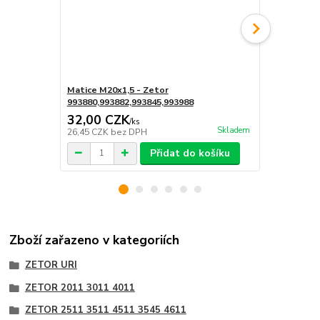
Matice M20x1,5 - Zetor
Závlačka 4x
993880,993882,993845,993988
32,00 CZK
3,00 CZ
/
ks
Skladem
26,45 CZK
bez DPH
2,48 CZK
be
Přidat do košíku
Zboží zařazeno v kategoriích
ZETOR URI
ZETOR 2011 3011 4011
ZETOR 2511 3511 4511 3545 4611