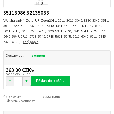
55115086,52135053
Výztuha zadní - Zetor URI Zetor2011, 2511, 3011, 3045, 3320, 3340, 3511,
3513, 3545, 4011, 4320, 4321, 4340, 4341, 4511, 4611, 4712, 4718, 4911,
5011, 5211, 5213, 5243, 5245, 5320, 5321, 5340, 5341, 5511, 5545, 5611,
5645, 5647, 5711, 5718, 5745, 5748, 5911, 5945, 6011, 6045, 6211, 6245,
6320, 6321,...
celý popis
Dostupnost
Skladem
363,00 CZK
/
ks
300,00 CZK
bez DPH
Přidat do košíku
Číslo produktu:
0055115086
Hlídat cenu / dostupnost