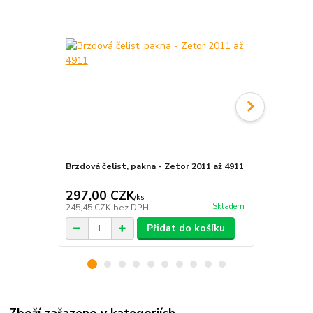
Brzdová čelist, pakna - Zetor 2011 až 4911
Brzdová čeli
297,00 CZK
297,00 
/
ks
Skladem
245,45 CZK
bez DPH
245,45 CZK
Přidat do košíku