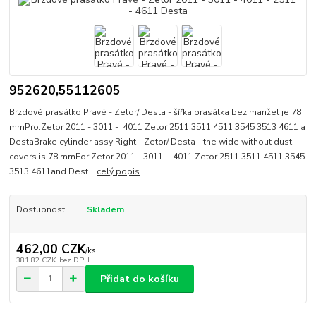
952620,55112605
Brzdové prasátko Pravé - Zetor/ Desta - šířka prasátka bez manžet je 78
mmPro:Zetor 2011 - 3011 - 4011 Zetor 2511 3511 4511 3545 3513 4611 a
DestaBrake cylinder assy Right - Zetor/ Desta - the wide without dust
covers is 78 mmFor:Zetor 2011 - 3011 - 4011 Zetor 2511 3511 4511 3545
3513 4611and Dest...
celý popis
Dostupnost
Skladem
462,00 CZK
/
ks
381,82 CZK
bez DPH
Přidat do košíku