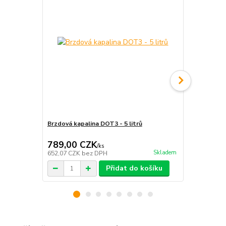
Brzdová kapalina DOT3 - 5 litrů
Brzdová kapa
789,00 CZK
98,00 C
/
ks
Skladem
652,07 CZK
bez DPH
80,99 CZK
b
Přidat do košíku