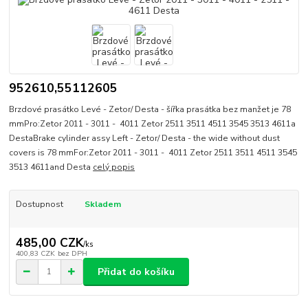
952610,55112605
Brzdové prasátko Levé - Zetor/ Desta - šířka prasátka bez manžet je 78
mmPro:Zetor 2011 - 3011 - 4011 Zetor 2511 3511 4511 3545 3513 4611a
DestaBrake cylinder assy Left - Zetor/ Desta - the wide without dust
covers is 78 mmFor:Zetor 2011 - 3011 - 4011 Zetor 2511 3511 4511 3545
3513 4611and Desta
celý popis
Dostupnost
Skladem
485,00 CZK
/
ks
400,83 CZK
bez DPH
Přidat do košíku