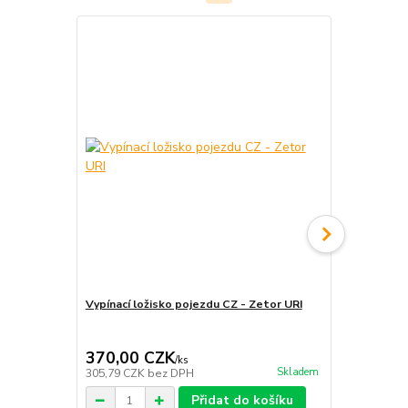
Akce
Vypínací ložisko pojezdu CZ - Zetor URI
Lamela poje
Zetor 2511 
4911 5011 5
370,00 CZK
840,00 
/
ks
Skladem
305,79 CZK
bez DPH
694,21 CZK
Přidat do košíku