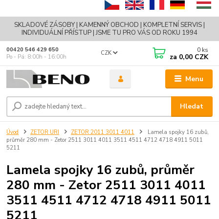
SKLADOVÉ ZÁSOBY | KAMENNÝ OBCHOD | KOMPLETNÍ SERVIS |
INDIVIDUÁLNÍ PŘÍSTUP | JSME TU PRO VÁS OD ROKU 1994
0
ks
00420 546 429 650
CZK
za
0,00 CZK
Po - Pá: 8:00h - 16:00h
Menu
Hledat
Úvod
ZETOR URI
ZETOR 2011 3011 4011
Lamela spojky 16 zubů,
průměr 280 mm - Zetor 2511 3011 4011 3511 4511 4712 4718 4911 5011
5211
Lamela spojky 16 zubů, průměr
280 mm - Zetor 2511 3011 4011
3511 4511 4712 4718 4911 5011
5211