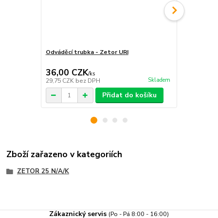
Odváděcí trubka - Zetor URI
Hadicová s
36,00 CZK
7,00 CZ
/
ks
Skladem
29,75 CZK
bez DPH
5,79 CZK
be
Přidat do košíku
Zboží zařazeno v kategoriích
ZETOR 25 N/A/K
Zákaznický servis
(Po - Pá 8:00 - 16:00)