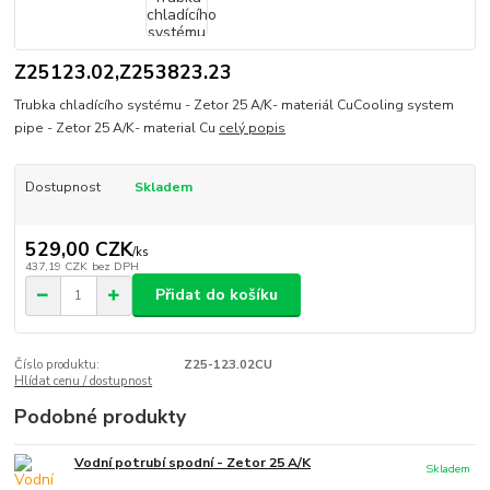
Z25123.02,Z253823.23
Trubka chladícího systému - Zetor 25 A/K- materiál CuCooling system
pipe - Zetor 25 A/K- material Cu
celý popis
Dostupnost
Skladem
529,00 CZK
/
ks
437,19 CZK
bez DPH
Přidat do košíku
Číslo produktu:
Z25-123.02CU
Hlídat cenu / dostupnost
Podobné produkty
Vodní potrubí spodní - Zetor 25 A/K
Skladem