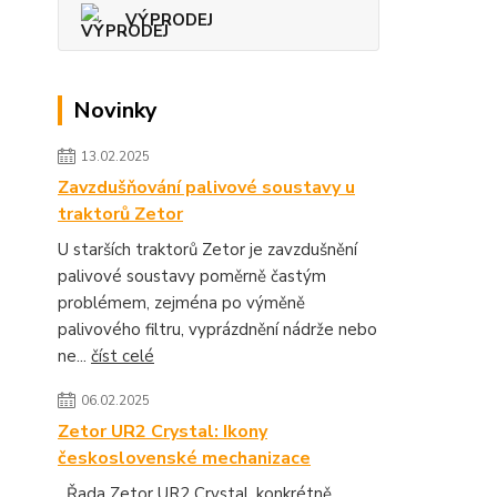
VÝPRODEJ
Novinky
13.02.2025
Zavzdušňování palivové soustavy u
traktorů Zetor
U starších traktorů Zetor je zavzdušnění
palivové soustavy poměrně častým
problémem, zejména po výměně
palivového filtru, vyprázdnění nádrže nebo
ne...
číst celé
06.02.2025
Zetor UR2 Crystal: Ikony
československé mechanizace
Řada Zetor UR2 Crystal, konkrétně