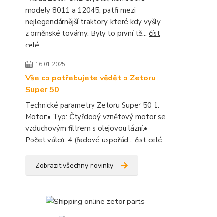
modely 8011 a 12045, patří mezi
nejlegendárnější traktory, které kdy vyšly
z brněnské továrny. Byly to první tě...
číst
celé
16.01.2025
Vše co potřebujete vědět o Zetoru
Super 50
Technické parametry Zetoru Super 50 1.
Motor:• Typ: Čtyřdobý vznětový motor se
vzduchovým filtrem s olejovou lázní.•
Počet válců: 4 (řadové uspořád...
číst celé
Zobrazit všechny novinky