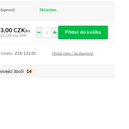
tupnost
Skladem
3,00 CZK
/
ks
Přidat do košíku
,22 CZK
bez DPH
roduktu:
Z25-122.02
Hlídat cenu / dostupnost
isející zboží
14