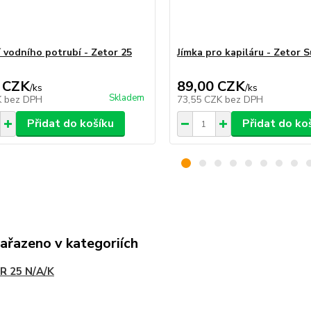
 vodního potrubí - Zetor 25
Jímka pro kapiláru - Zetor 
 CZK
89,00 CZK
/
ks
/
ks
Skladem
K
bez DPH
73,55 CZK
bez DPH
Přidat do košíku
Přidat do ko
zařazeno v kategoriích
R 25 N/A/K