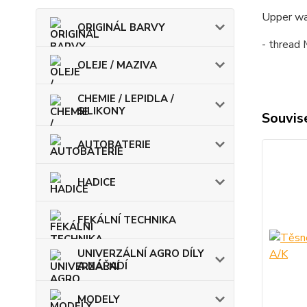
Upper wa
ORIGINÁL BARVY
- thread
OLEJE / MAZIVA
CHEMIE / LEPIDLA /
SILIKONY
Souvise
AUTOBATERIE
HADICE
FEKÁLNÍ TECHNIKA
UNIVERZÁLNÍ AGRO DÍLY
A NÁŘADÍ
MODELY