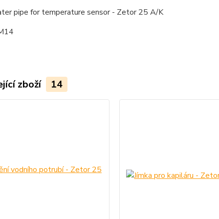
ter pipe for temperature sensor - Zetor 25 A/K
 M14
jící zboží
14