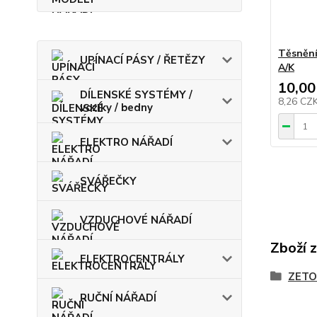
Těsnění
UPÍNACÍ PÁSY / ŘETĚZY
A/K
10,00
DÍLENSKÉ SYSTÉMY /
8,26 CZ
vozíky / bedny
ELEKTRO NÁŘADÍ
SVÁŘEČKY
VZDUCHOVÉ NÁŘADÍ
Zboží 
ELEKTROCENTRÁLY
ZETO
RUČNÍ NÁŘADÍ