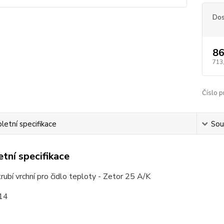
Dos
86
713
Číslo p
etní specifikace
Souv
tní specifikace
rubí vrchní pro čidlo teploty - Zetor 25 A/K
M14