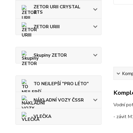
ZETOR URII CRYSTAL
ZTS
ZETOR URIII
Skupiny ZETOR
Kompl
TO NEJLEPŠÍ "PRO LÉTO"
Komple
NÁKLADNÍ VOZY ČSSR
Vodní pot
VLEČKA
- závit 