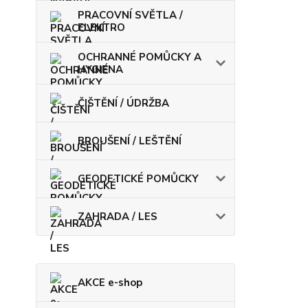
PRACOVNÍ SVĚTLA /
ELEKTRO
OCHRANNÉ POMŮCKY A
HYGIENA
ČIŠTĚNÍ / ÚDRŽBA
BROUŠENÍ / LEŠTĚNÍ
GEODETICKÉ POMŮCKY
ZAHRADA / LES
AKCE e-shop