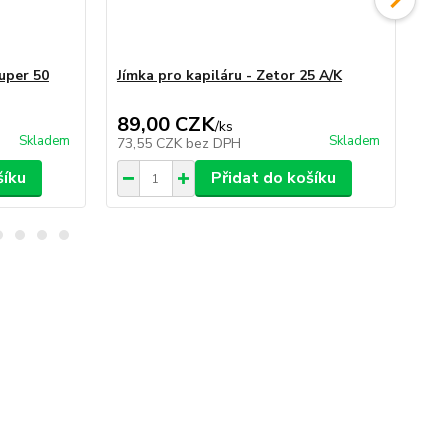
Super 50
Jímka pro kapiláru - Zetor 25 A/K
Jím
89,00 CZK
8
/
ks
Skladem
Skladem
73,55 CZK
bez DPH
73
šíku
Přidat do košíku