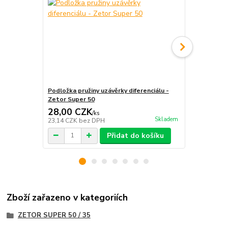
Podložka pružiny uzávěrky diferenciálu -
Čep páky uzá
Zetor Super 50
Super 50
28,00 CZK
145,00 
/
ks
Skladem
23,14 CZK
bez DPH
119,83 CZK
Přidat do košíku
Zboží zařazeno v kategoriích
ZETOR SUPER 50 / 35