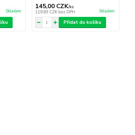
145,00 CZK
3
/
ks
Skladem
Skladem
119,83 CZK
bez DPH
32
šíku
Přidat do košíku