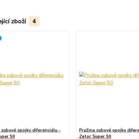
jící zboží
4
 zubové spojky diferenciálu -
Pružina zubové spojky difere
uper 50
Zetor Super 50