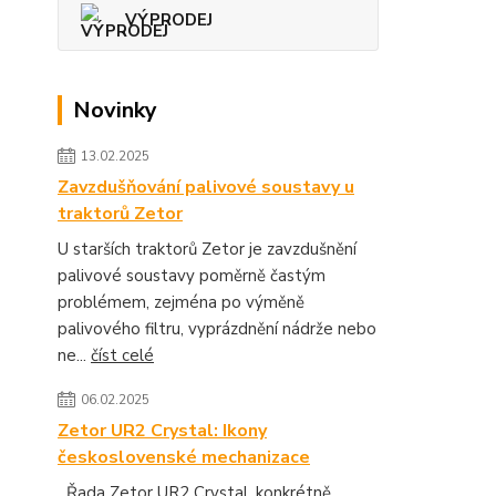
VÝPRODEJ
Novinky
13.02.2025
Zavzdušňování palivové soustavy u
traktorů Zetor
U starších traktorů Zetor je zavzdušnění
palivové soustavy poměrně častým
problémem, zejména po výměně
palivového filtru, vyprázdnění nádrže nebo
ne...
číst celé
06.02.2025
Zetor UR2 Crystal: Ikony
československé mechanizace
Řada Zetor UR2 Crystal, konkrétně