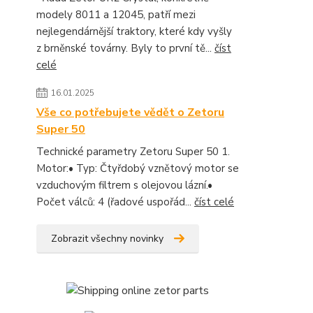
modely 8011 a 12045, patří mezi
nejlegendárnější traktory, které kdy vyšly
z brněnské továrny. Byly to první tě...
číst
celé
16.01.2025
Vše co potřebujete vědět o Zetoru
Super 50
Technické parametry Zetoru Super 50 1.
Motor:• Typ: Čtyřdobý vznětový motor se
vzduchovým filtrem s olejovou lázní.•
Počet válců: 4 (řadové uspořád...
číst celé
Zobrazit všechny novinky