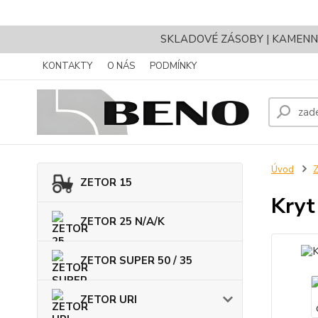
SKLADOVÉ ZÁSOBY | KAMENNÝ 
KONTAKTY
O NÁS
PODMÍNKY
Úvod
Z
ZETOR 15
Kryt
ZETOR 25 N/A/K
ZETOR SUPER 50 / 35
ZETOR URI