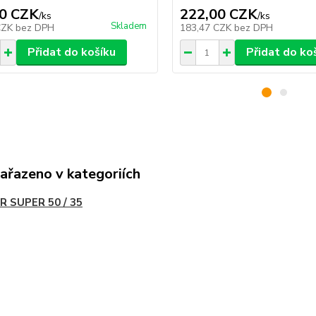
0 CZK
222,00 CZK
/
ks
/
ks
Skladem
CZK
bez DPH
183,47 CZK
bez DPH
Přidat do košíku
Přidat do ko
zařazeno v kategoriích
R SUPER 50 / 35