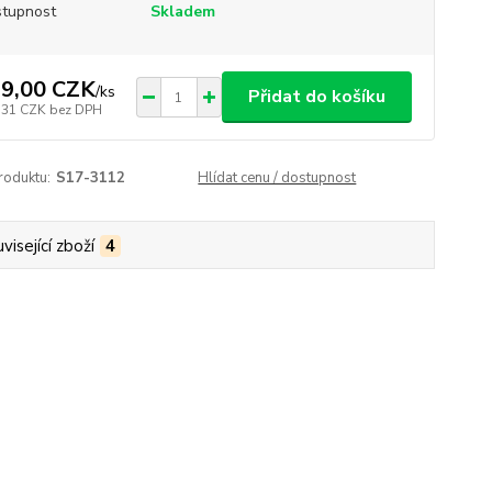
tupnost
Skladem
9,00 CZK
/
ks
Přidat do košíku
,31 CZK
bez DPH
roduktu:
S17-3112
Hlídat cenu / dostupnost
visející zboží
4