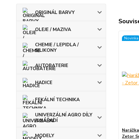
ORIGINÁL BARVY
Souvise
OLEJE / MAZIVA
Novinka
CHEMIE / LEPIDLA /
SILIKONY
AUTOBATERIE
HADICE
FEKÁLNÍ TECHNIKA
UNIVERZÁLNÍ AGRO DÍLY
A NÁŘADÍ
Narážka
MODELY
Zetor S