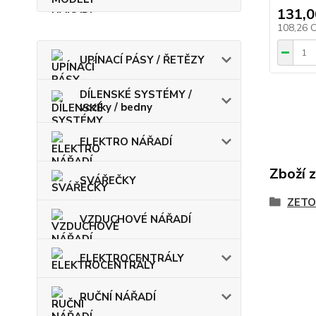
131,0
108,26 
UPÍNACÍ PÁSY / ŘETĚZY
DÍLENSKÉ SYSTÉMY /
vozíky / bedny
ELEKTRO NÁŘADÍ
Zboží 
SVÁŘEČKY
ZETO
VZDUCHOVÉ NÁŘADÍ
ELEKTROCENTRÁLY
RUČNÍ NÁŘADÍ