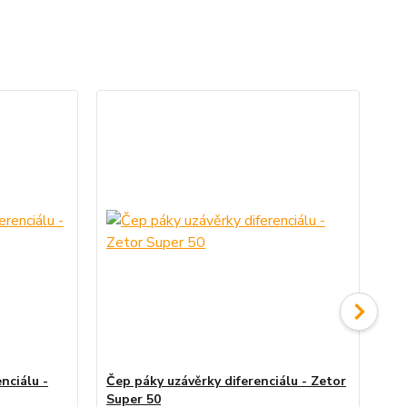
nciálu -
Čep páky uzávěrky diferenciálu - Zetor
Zub
Super 50
Su