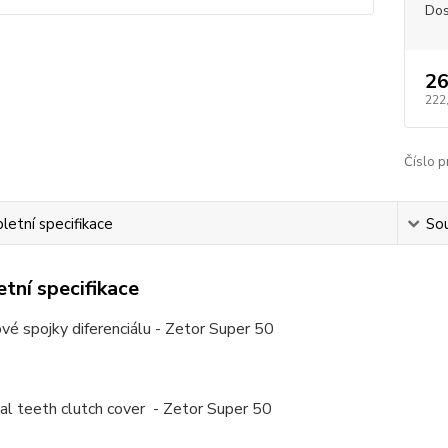
Dos
26
222
Číslo p
etní specifikace
Sou
tní specifikace
vé spojky diferenciálu - Zetor Super 50
ial teeth clutch cover - Zetor Super 50