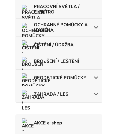
PRACOVNÍ SVĚTLA /
ELEKTRO
OCHRANNÉ POMŮCKY A
HYGIENA
ČIŠTĚNÍ / ÚDRŽBA
BROUŠENÍ / LEŠTĚNÍ
GEODETICKÉ POMŮCKY
ZAHRADA / LES
AKCE e-shop