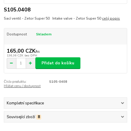
S105.0408
Sací ventil - Zetor Super 50 Intake valve - Zetor Super 50
celý popis
Dostupnost
Skladem
165,00 CZK
/
ks
136,36 CZK
bez DPH
Přidat do košíku
Číslo produktu:
S105-0408
Hlídat cenu / dostupnost
Kompletní specifikace
Související zboží
8