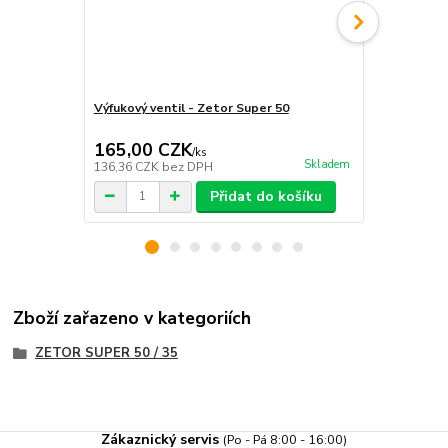
Výfukový ventil - Zetor Super 50
Hlava válce 
Super 50
165,00 CZK
8 895,0
/
ks
Skladem
136,36 CZK
bez DPH
7 351,24 CZ
Přidat do košíku
Zboží zařazeno v kategoriích
ZETOR SUPER 50 / 35
Zákaznický servis
(Po - Pá 8:00 - 16:00)