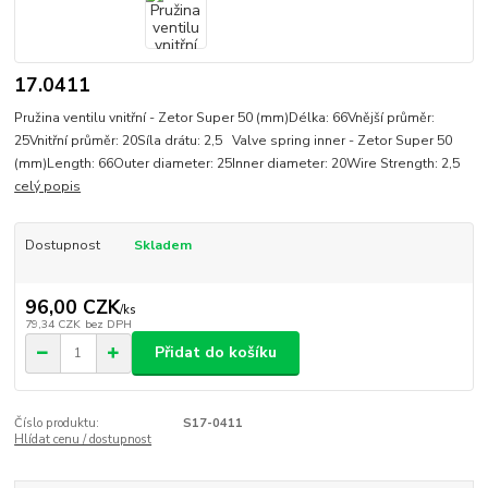
17.0411
Pružina ventilu vnitřní - Zetor Super 50 (mm)Délka: 66Vnější průměr:
25Vnitřní průměr: 20Síla drátu: 2,5 Valve spring inner - Zetor Super 50
(mm)Length: 66Outer diameter: 25Inner diameter: 20Wire Strength: 2,5
celý popis
Dostupnost
Skladem
96,00 CZK
/
ks
79,34 CZK
bez DPH
Přidat do košíku
Číslo produktu:
S17-0411
Hlídat cenu / dostupnost