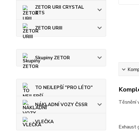
ZETOR URII CRYSTAL
ZTS
ZETOR URIII
Skupiny ZETOR
Kompl
TO NEJLEPŠÍ "PRO LÉTO"
Komple
Těsnění 
NÁKLADNÍ VOZY ČSSR
VLEČKA
Exhaust 