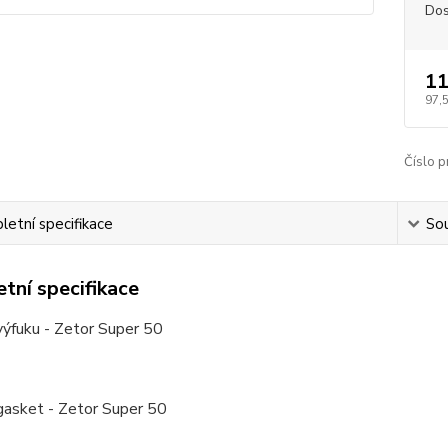
Dos
11
97,
Číslo p
etní specifikace
Sou
tní specifikace
výfuku - Zetor Super 50
gasket - Zetor Super 50