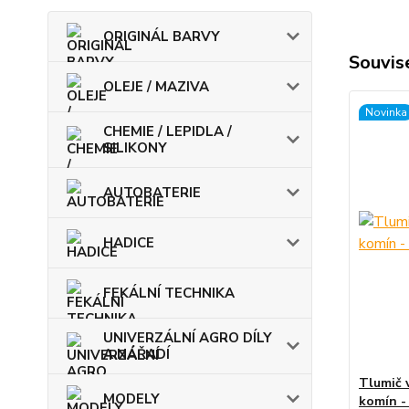
ORIGINÁL BARVY
Souvise
OLEJE / MAZIVA
Novinka
CHEMIE / LEPIDLA /
SILIKONY
AUTOBATERIE
HADICE
FEKÁLNÍ TECHNIKA
UNIVERZÁLNÍ AGRO DÍLY
A NÁŘADÍ
Tlumič 
MODELY
komín -