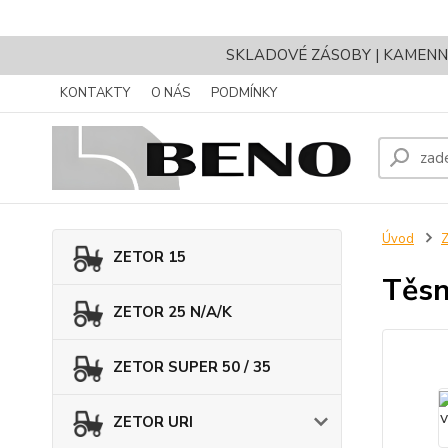
SKLADOVÉ ZÁSOBY | KAMENNÝ 
KONTAKTY
O NÁS
PODMÍNKY
Úvod
Z
ZETOR 15
Těsn
ZETOR 25 N/A/K
ZETOR SUPER 50 / 35
ZETOR URI