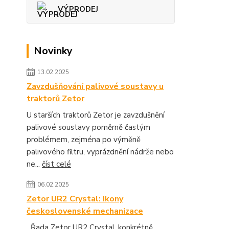
VÝPRODEJ
Novinky
13.02.2025
Zavzdušňování palivové soustavy u
traktorů Zetor
U starších traktorů Zetor je zavzdušnění
palivové soustavy poměrně častým
problémem, zejména po výměně
palivového filtru, vyprázdnění nádrže nebo
ne...
číst celé
06.02.2025
Zetor UR2 Crystal: Ikony
československé mechanizace
Řada Zetor UR2 Crystal, konkrétně