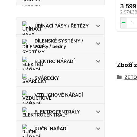
3 599
2 974,3
UPÍNACÍ PÁSY / ŘETĚZY
DÍLENSKÉ SYSTÉMY /
vozíky / bedny
ELEKTRO NÁŘADÍ
Zboží 
ZETO
SVÁŘEČKY
VZDUCHOVÉ NÁŘADÍ
ELEKTROCENTRÁLY
RUČNÍ NÁŘADÍ