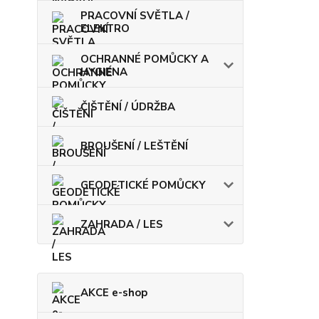
PRACOVNÍ SVĚTLA /
ELEKTRO
OCHRANNÉ POMŮCKY A
HYGIENA
ČIŠTĚNÍ / ÚDRŽBA
BROUŠENÍ / LEŠTĚNÍ
GEODETICKÉ POMŮCKY
ZAHRADA / LES
AKCE e-shop