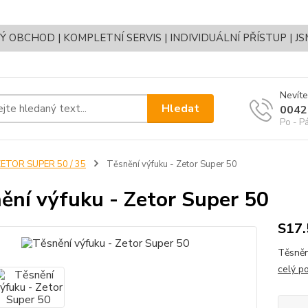
OBCHOD | KOMPLETNÍ SERVIS | INDIVIDUÁLNÍ PŘÍSTUP | J
Nevíte
Hledat
0042
Po - P
ETOR SUPER 50 / 35
Těsnění výfuku - Zetor Super 50
ění výfuku - Zetor Super 50
S17
Těsněn
celý p