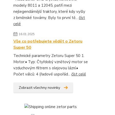
modely 8011 a 12045, patří mezi
nejlegendárnější traktory, které kdy vyšly
z brněnské továrny. Byly to první tě...
číst
celé
16.01.2025
Vše co potřebujete vědět o Zetoru
Super 50
Technické parametry Zetoru Super 50 1.
Motor:• Typ: Čtyřdobý vznětový motor se
vzduchovým filtrem s olejovou lázní.•
Počet válců: 4 (řadové uspořád...
číst celé
Zobrazit všechny novinky