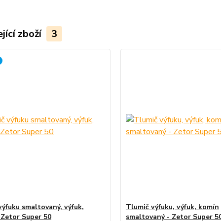
jící zboží
3
výfuku smaltovaný, výfuk,
Tlumič výfuku, výfuk, komín
 Zetor Super 50
smaltovaný - Zetor Super 5