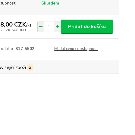
tupnost
Skladem
8,00 CZK
/
ks
Přidat do košíku
52 CZK
bez DPH
roduktu:
S17-5502
Hlídat cenu / dostupnost
visející zboží
3