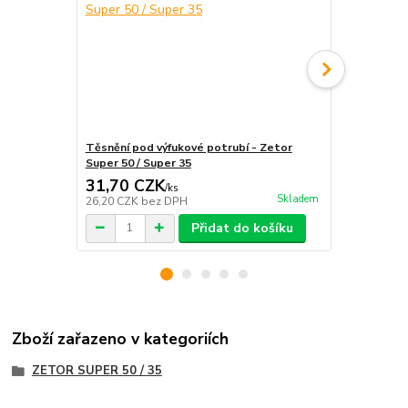
Těsnění pod výfukové potrubí - Zetor
Těsnění výf
Super 50 / Super 35
31,70 CZK
118,00 
/
ks
Skladem
26,20 CZK
bez DPH
97,52 CZK
b
Přidat do košíku
Zboží zařazeno v kategoriích
ZETOR SUPER 50 / 35