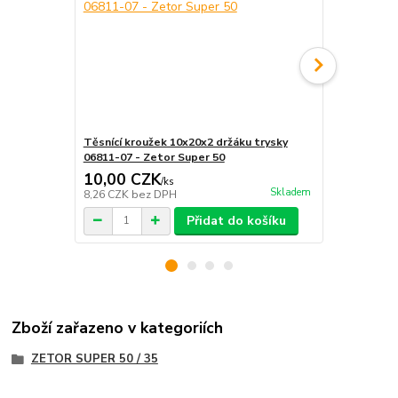
Těsnící kroužek 10x20x2 držáku trysky
Těsnící krou
06811-07 - Zetor Super 50
Zetor 25 A/
10,00 CZK
10,00 C
/
ks
Skladem
8,26 CZK
bez DPH
8,26 CZK
be
Přidat do košíku
Zboží zařazeno v kategoriích
ZETOR SUPER 50 / 35