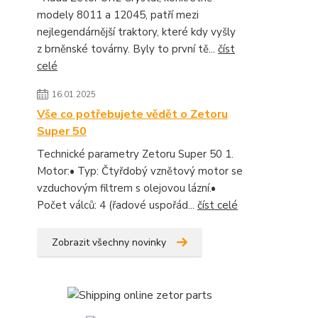
modely 8011 a 12045, patří mezi
nejlegendárnější traktory, které kdy vyšly
z brněnské továrny. Byly to první tě...
číst
celé
16.01.2025
Vše co potřebujete vědět o Zetoru
Super 50
Technické parametry Zetoru Super 50 1.
Motor:• Typ: Čtyřdobý vznětový motor se
vzduchovým filtrem s olejovou lázní.•
Počet válců: 4 (řadové uspořád...
číst celé
Zobrazit všechny novinky