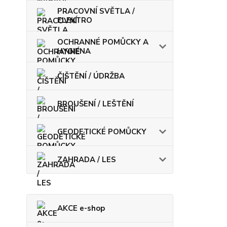
PRACOVNÍ SVĚTLA /
ELEKTRO
OCHRANNÉ POMŮCKY A
HYGIENA
ČIŠTĚNÍ / ÚDRŽBA
BROUŠENÍ / LEŠTĚNÍ
GEODETICKÉ POMŮCKY
ZAHRADA / LES
AKCE e-shop