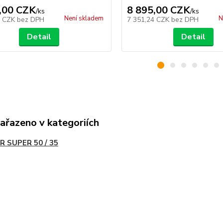
,00 CZK
8 895,00 CZK
/
ks
/
ks
Není skladem
N
0 CZK
bez DPH
7 351,24 CZK
bez DPH
Detail
Detail
zařazeno v kategoriích
R SUPER 50 / 35