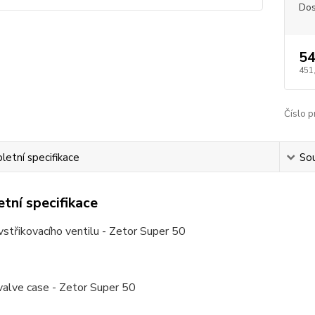
Dos
54
451
Číslo p
etní specifikace
Sou
tní specifikace
střikovacího ventilu - Zetor Super 50
 valve case - Zetor Super 50