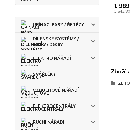
1 989
1 643,8
UPÍNACÍ PÁSY / ŘETĚZY
DÍLENSKÉ SYSTÉMY /
vozíky / bedny
ELEKTRO NÁŘADÍ
Zboží 
SVÁŘEČKY
ZETO
VZDUCHOVÉ NÁŘADÍ
ELEKTROCENTRÁLY
RUČNÍ NÁŘADÍ