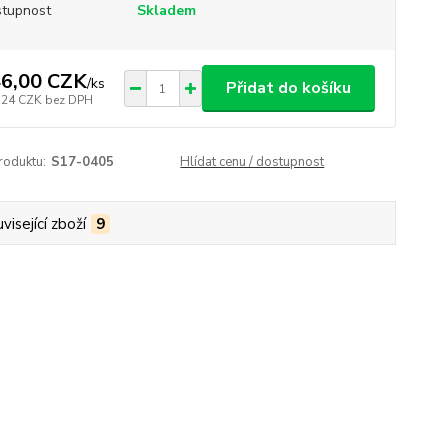
tupnost
Skladem
6,00 CZK
/
ks
Přidat do košíku
,24 CZK
bez DPH
roduktu:
S17-0405
Hlídat cenu / dostupnost
visející zboží
9