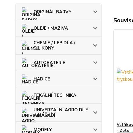
ORIGINÁL BARVY
Souvise
OLEJE / MAZIVA
CHEMIE / LEPIDLA /
SILIKONY
AUTOBATERIE
HADICE
FEKÁLNÍ TECHNIKA
UNIVERZÁLNÍ AGRO DÍLY
A NÁŘADÍ
Vstřikov
MODELY
- Zetor