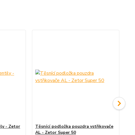
ily - Zetor
Těsnící podložka pouzdra vstřikovače
Tě
AL - Zetor Super 50
06