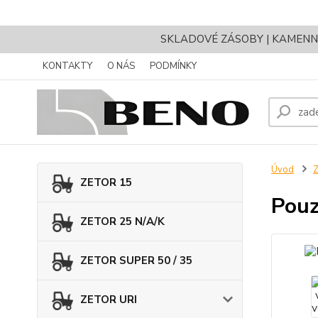
SKLADOVÉ ZÁSOBY | KAMENNÝ 
KONTAKTY
O NÁS
PODMÍNKY
Úvod
Z
ZETOR 15
Pouz
ZETOR 25 N/A/K
ZETOR SUPER 50 / 35
ZETOR URI