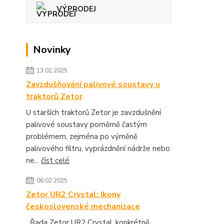
VÝPRODEJ
Novinky
13.02.2025
Zavzdušňování palivové soustavy u
traktorů Zetor
U starších traktorů Zetor je zavzdušnění
palivové soustavy poměrně častým
problémem, zejména po výměně
palivového filtru, vyprázdnění nádrže nebo
ne...
číst celé
06.02.2025
Zetor UR2 Crystal: Ikony
československé mechanizace
Řada Zetor UR2 Crystal, konkrétně