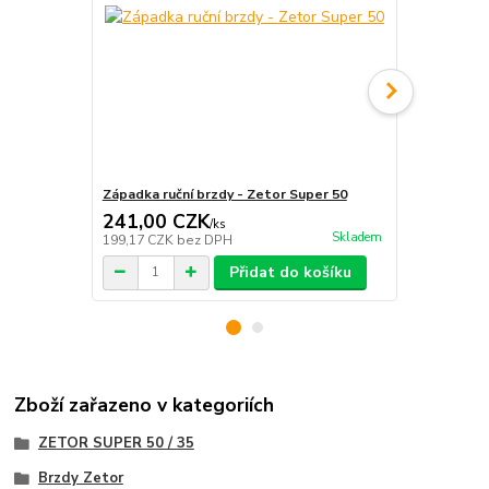
Západka ruční brzdy - Zetor Super 50
Čep pásu ruč
241,00 CZK
131,00 
/
ks
Skladem
199,17 CZK
bez DPH
108,26 CZK
Přidat do košíku
Zboží zařazeno v kategoriích
ZETOR SUPER 50 / 35
Brzdy Zetor