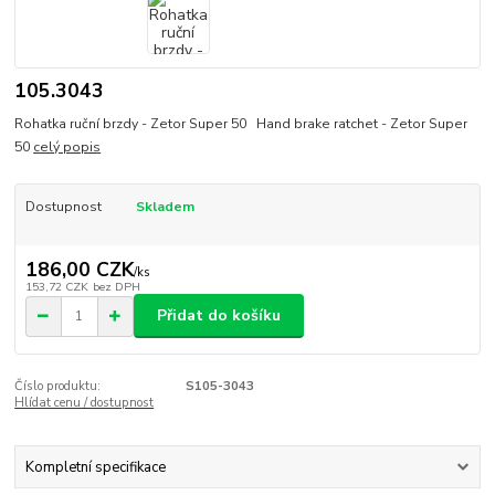
105.3043
Rohatka ruční brzdy - Zetor Super 50 Hand brake ratchet - Zetor Super
50
celý popis
Dostupnost
Skladem
186,00 CZK
/
ks
153,72 CZK
bez DPH
Přidat do košíku
Číslo produktu:
S105-3043
Hlídat cenu / dostupnost
Kompletní specifikace