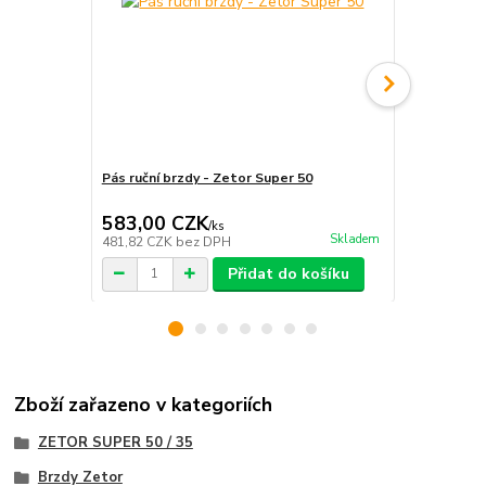
Pás ruční brzdy - Zetor Super 50
Opěrná podlo
Super 50
583,00 CZK
84,00 C
/
ks
Skladem
481,82 CZK
bez DPH
69,42 CZK
b
Přidat do košíku
Zboží zařazeno v kategoriích
ZETOR SUPER 50 / 35
Brzdy Zetor