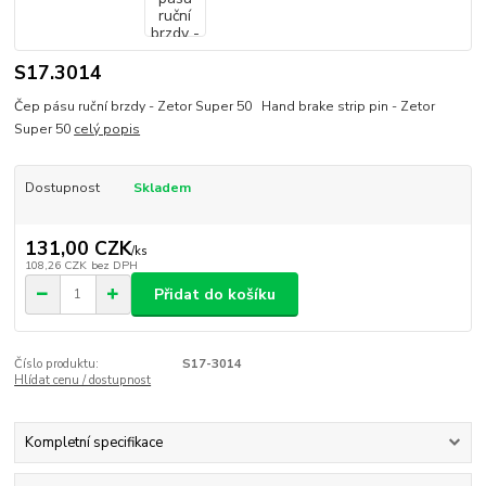
S17.3014
Čep pásu ruční brzdy - Zetor Super 50 Hand brake strip pin - Zetor
Super 50
celý popis
Dostupnost
Skladem
131,00 CZK
/
ks
108,26 CZK
bez DPH
Přidat do košíku
Číslo produktu:
S17-3014
Hlídat cenu / dostupnost
Kompletní specifikace