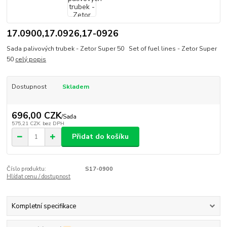
17.0900,17.0926,17-0926
Sada palivových trubek - Zetor Super 50 Set of fuel lines - Zetor Super
50
celý popis
Dostupnost
Skladem
696,00 CZK
/
Sada
575,21 CZK
bez DPH
Přidat do košíku
Číslo produktu:
S17-0900
Hlídat cenu / dostupnost
Kompletní specifikace