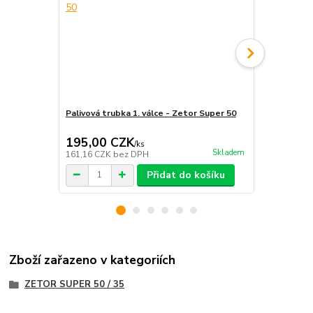
Palivová trubka 1. válce - Zetor Super 50
Palivová tru
195,00 CZK
195,00 
/
ks
Skladem
161,16 CZK
bez DPH
161,16 CZK
Přidat do košíku
Zboží zařazeno v kategoriích
ZETOR SUPER 50 / 35