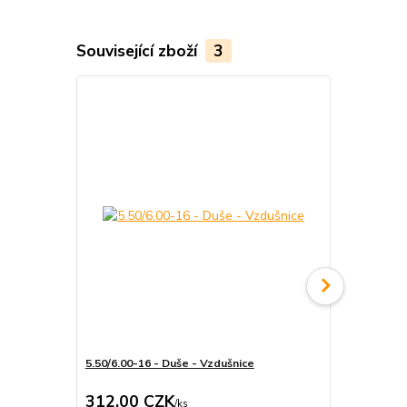
Související zboží
3
Akce
Novinka
5.50/6.00-16 - Duše - Vzdušnice
Montýrpáka -
- 750mm
312,00 CZK
500,00 
/
ks