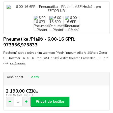
Pneumatika /Plášť/ - 6.00-16 6PR,
973936,973833
Poslední kusy s původním vzorkem Přední pneumatika /plášť/ pro Zetor
URI Rozměr - 6.00-16 Profil: ASF hrubý Vrstva:6pláten Provedení TT - pro
duši
celý popis
Dostupnost
2 dny
2 190,00 CZK
/
ks
1 809,92 CZK
bez DPH
Přidat do košíku