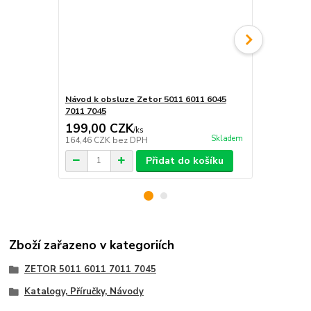
Návod k obsluze Zetor 5011 6011 6045
Katalog náh
7011 7045
6045 7011 7
199,00 CZK
723,00 
/
ks
Skladem
164,46 CZK
bez DPH
597,52 CZK
Přidat do košíku
Zboží zařazeno v kategoriích
ZETOR 5011 6011 7011 7045
Katalogy, Příručky, Návody