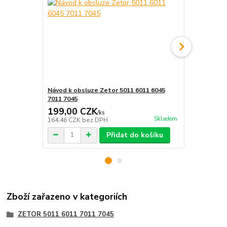
Návod k obsluze Zetor 5011 6011 6045
Dílenská pří
7011 7045
7011 7045
199,00 CZK
453,00 
/
ks
Skladem
164,46 CZK
bez DPH
374,38 CZK
Přidat do košíku
Zboží zařazeno v kategoriích
ZETOR 5011 6011 7011 7045