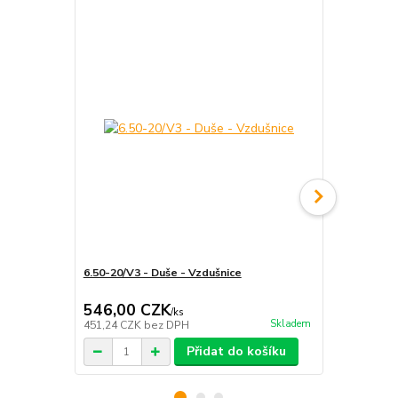
Akce
Novinka
6.50-20/V3 - Duše - Vzdušnice
Montýrpáka -
- 750mm
546,00 CZK
500,00 
/
ks
Skladem
451,24 CZK
bez DPH
413,22 CZK
Přidat do košíku