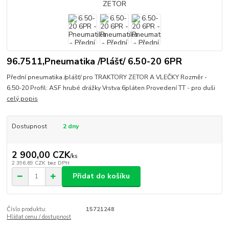
96.7511,Pneumatika /Plášť/ 6.50-20 6PR
Přední pneumatika /plášť/ pro TRAKTORY ZETOR A VLEČKY Rozměr -
6,50-20 Profil: ASF hrubé drážky Vrstva:6pláten Provedení TT - pro duši
celý popis
Dostupnost
2 dny
2 900,00 CZK
/
ks
2 396,69 CZK
bez DPH
Přidat do košíku
Číslo produktu:
15721248
Hlídat cenu / dostupnost