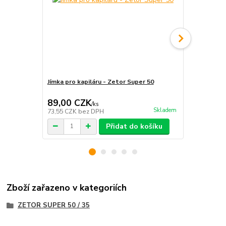
Jímka pro kapiláru - Zetor Super 50
Jímka pro ka
89,00 CZK
89,00 C
/
ks
Skladem
73,55 CZK
bez DPH
73,55 CZK
b
Přidat do košíku
Zboží zařazeno v kategoriích
ZETOR SUPER 50 / 35