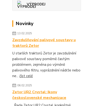
VÝPRODEJ
Novinky
13.02.2025
Zavzdušňování palivové soustavy u
traktorů Zetor
U starších traktorů Zetor je zavzdušnění
palivové soustavy poměrně častým
problémem, zejména po výměně
palivového filtru, vyprázdnění nádrže nebo
ne...
číst celé
06.02.2025
Zetor UR2 Crystal: Ikony
československé mechanizace
Řada Zetor UR2 Crystal, konkrétně