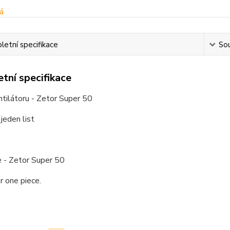
etní specifikace
Sou
tní specifikace
ntilátoru - Zetor Super 50
 jeden list
e - Zetor Super 50
er one piece.