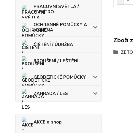
PRACOVNÍ SVĚTLA /
ELEKTRO
OCHRANNÉ POMŮCKY A
HYGIENA
Zboží 
ČIŠTĚNÍ / ÚDRŽBA
ZETO
BROUŠENÍ / LEŠTĚNÍ
GEODETICKÉ POMŮCKY
ZAHRADA / LES
AKCE e-shop