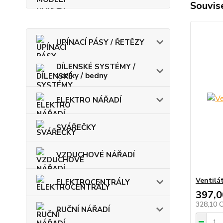
Souvise
UPÍNACÍ PÁSY / ŘETĚZY
DÍLENSKÉ SYSTÉMY /
vozíky / bedny
ELEKTRO NÁŘADÍ
SVÁŘEČKY
VZDUCHOVÉ NÁŘADÍ
Ventilát
ELEKTROCENTRÁLY
397,0
328,10 
RUČNÍ NÁŘADÍ