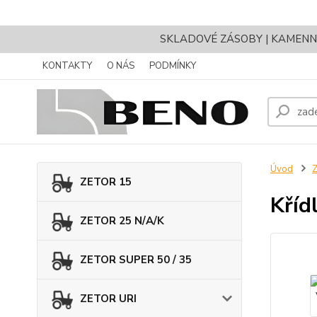
SKLADOVÉ ZÁSOBY | KAMENNÝ 
KONTAKTY
O NÁS
PODMÍNKY
Úvod
Z
ZETOR 15
Kříd
ZETOR 25 N/A/K
ZETOR SUPER 50 / 35
ZETOR URI