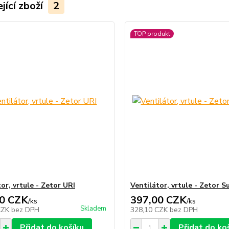
jící zboží
2
TOP produkt
or, vrtule - Zetor URI
Ventilátor, vrtule - Zetor S
0 CZK
397,00 CZK
/
ks
/
ks
Skladem
CZK
bez DPH
328,10 CZK
bez DPH
Přidat do košíku
Přidat do ko