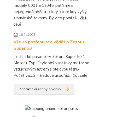
modely 8011 a 12045, patří mezi
nejlegendárnější traktory, které kdy vyšly
z brněnské továrny. Byly to první tě...
číst
celé
16.01.2025
Vše co potřebujete vědět o Zetoru
Super 50
Technické parametry Zetoru Super 50 1.
Motor:• Typ: Čtyřdobý vznětový motor se
vzduchovým filtrem s olejovou lázní.•
Počet válců: 4 (řadové uspořád...
číst celé
Zobrazit všechny novinky