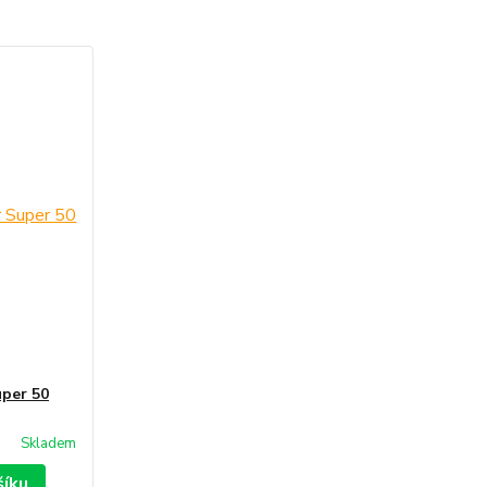
uper 50
Skladem
šíku